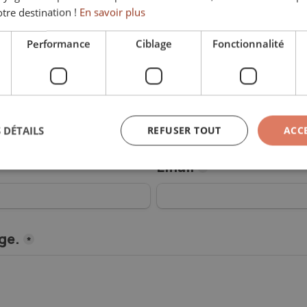
otre destination !
En savoir plus
tre demande
*
Performance
Ciblage
Fonctionnalité
Nom
*
 DÉTAILS
REFUSER TOUT
ACC
Email
*
ge.
*