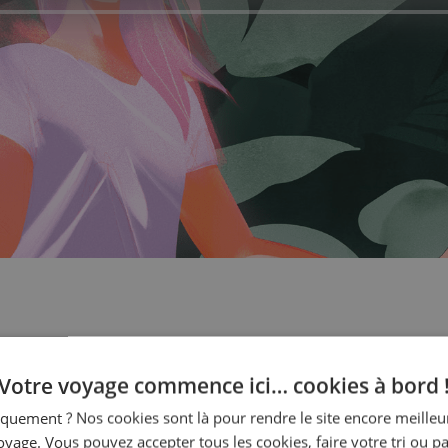
tez Shanti Om
Votre voyage commence ici… cookies à bord 
quement ? Nos cookies sont là pour rendre le site encore meilleur
oyage. Vous pouvez accepter tous les cookies, faire votre tri ou pa