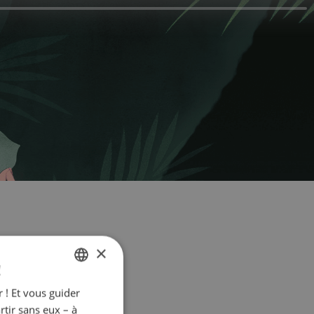
×
!
 ! Et vous guider
FRENCH
rtir sans eux – à