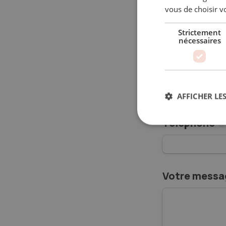
vous de choisir v
Objet de vo
Strictement
nécessaires
Prénom
*
AFFICHER LES
Téléphone
*
Votre messa