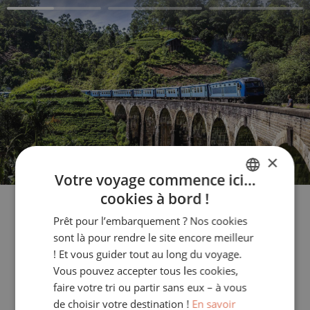
×
Votre voyage commence ici…
cookies à bord !
FRENCH
Prêt pour l’embarquement ? Nos cookies
ENGLISH
sont là pour rendre le site encore meilleur
ITALIAN
! Et vous guider tout au long du voyage.
Rejoignez un petit groupe
Vous pouvez accepter tous les cookies,
GERMAN
faire votre tri ou partir sans eux – à vous
de choisir votre destination !
En savoir