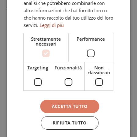
analisi che potrebbero combinarle con
altre informazioni che hai fornito loro o
Subject of your request
*
che hanno raccolto dal tuo utilizzo dei loro
servizi.
Leggi di più
Strettamente
Performance
necessari
First name
*
Targeting
Funzionalità
Non
classificati
Last name
*
ACCETTA TUTTO
Phone
*
RIFIUTA TUTTO