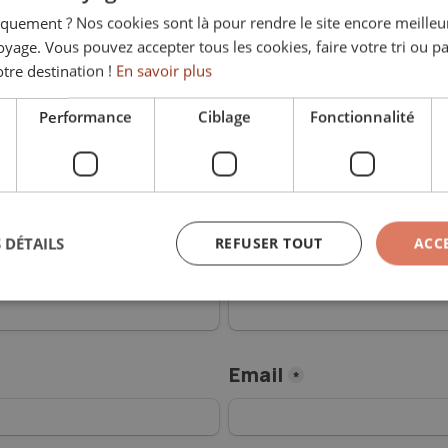
quement ? Nos cookies sont là pour rendre le site encore meilleur
oyage. Vous pouvez accepter tous les cookies, faire votre tri ou pa
tre demande
*
tre destination !
En savoir plus
Performance
Ciblage
Fonctionnalité
reprise
*
 DÉTAILS
REFUSER TOUT
ACC
Nom
*
Email
*