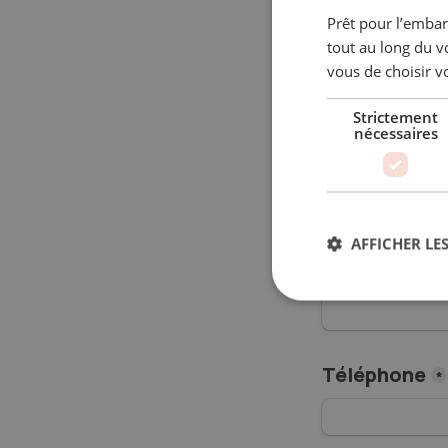
Prêt pour l’embar
tout au long du v
Objet de vo
vous de choisir vo
Strictement
nécessaires
Nom de l'ent
AFFICHER LES
Prénom
*
Téléphone
*