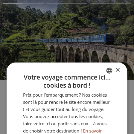
×
Votre voyage commence ici…
cookies à bord !
FRENCH
Prêt pour l’embarquement ? Nos cookies
ENGLISH
sont là pour rendre le site encore meilleur
ITALIAN
! Et vous guider tout au long du voyage.
Rejoignez un petit groupe
Vous pouvez accepter tous les cookies,
GERMAN
faire votre tri ou partir sans eux – à vous
de choisir votre destination !
En savoir