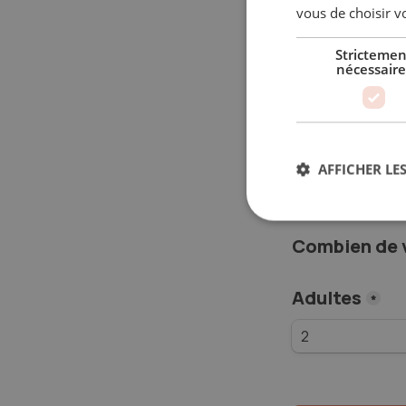
vous de choisir vo
C’est gratuit e
Strictemen
nécessaire
Destination
Ouzbékistan
Ouzbékistan
AFFICHER LES
Combien de 
Adultes
*