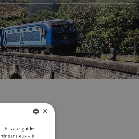
×
!
 ! Et vous guider
FRENCH
rtir sans eux – à
ENGLISH