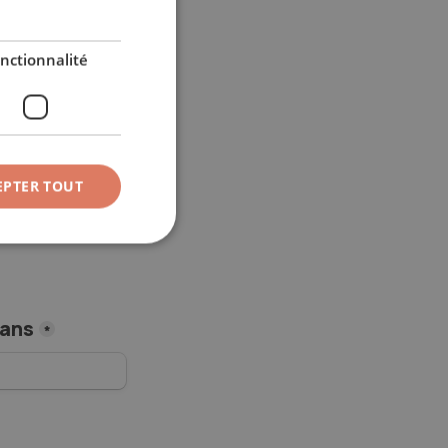
Ce formulaire permet à nos Experts Voyage d’établir une proposition adaptée à vos envies. 
ITALIAN
nctionnalité
GERMAN
EPTER TOUT
 ans
*