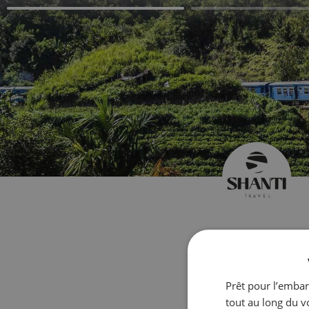
Créez v
Prêt pour l’embar
tout au long du v