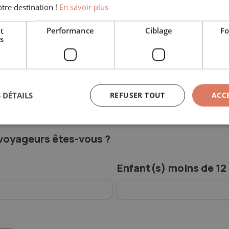
tre destination !
En savoir plus
t sans engagement.
t
Performance
Ciblage
Fo
s
(s)
*
 DÉTAILS
REFUSER TOUT
ACC
voyageurs êtes-vous ?
Enfant(s) moins de 12