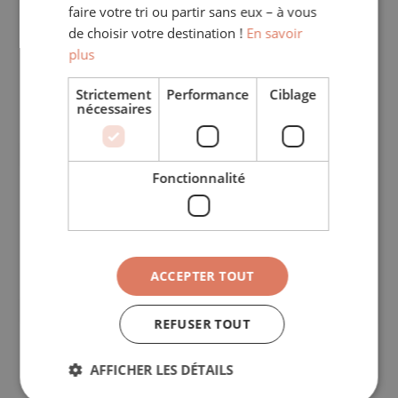
faire votre tri ou partir sans eux – à vous
Ce formulaire permet à nos Experts Voyage d’établir 
de choisir votre destination !
En savoir
une proposition adaptée à vos envies. 
C’est gratuit 
plus
et sans engagement.
Strictement
Performance
Ciblage
nécessaires
Destination(s)
*
Inde
Inde
Fonctionnalité
Choix de/des région(s) d'Inde 
ACCEPTER TOUT
REFUSER TOUT
Combien de voyageurs êtes-vous ?
AFFICHER LES DÉTAILS