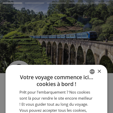
×
Votre voyage commence ici…
cookies à bord !
FRENCH
Prêt pour l’embarquement ? Nos cookies
ENGLISH
sont là pour rendre le site encore meilleur
Créez votre voyage
ITALIAN
! Et vous guider tout au long du voyage.
Vous pouvez accepter tous les cookies,
GERMAN