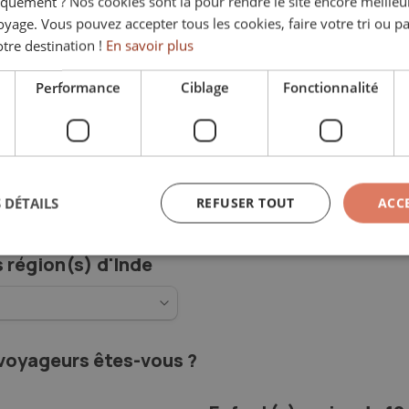
quement ? Nos cookies sont là pour rendre le site encore meilleur
oyage. Vous pouvez accepter tous les cookies, faire votre tri ou pa
tre destination !
En savoir plus
t sans engagement.
Performance
Ciblage
Fonctionnalité
(s)
*
 DÉTAILS
REFUSER TOUT
ACC
 région(s) d'Inde 
voyageurs êtes-vous ?