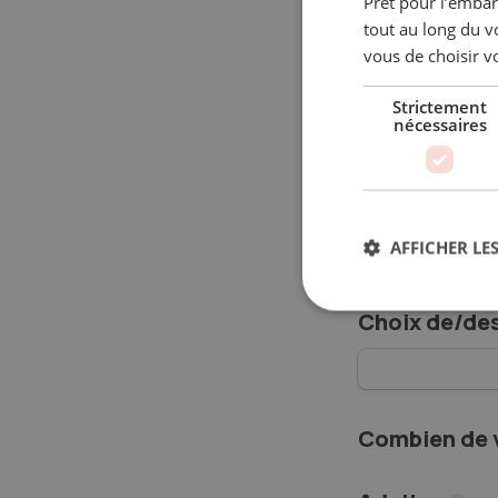
Prêt pour l’embar
tout au long du v
vous de choisir vo
C’est gratuit e
Strictement
Destination
nécessaires
Inde
Inde
AFFICHER LES
Choix de/des
Combien de 