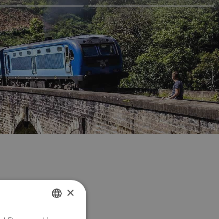
×
!
FRENCH