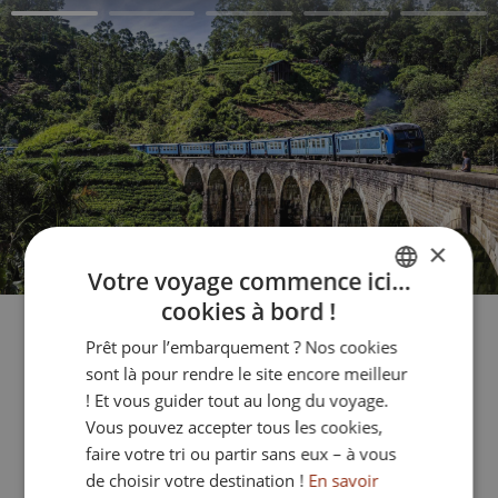
×
Votre voyage commence ici…
cookies à bord !
FRENCH
Prêt pour l’embarquement ? Nos cookies
ENGLISH
sont là pour rendre le site encore meilleur
ITALIAN
! Et vous guider tout au long du voyage.
Créez votre voyage
Vous pouvez accepter tous les cookies,
GERMAN
faire votre tri ou partir sans eux – à vous
de choisir votre destination !
En savoir