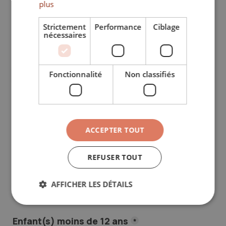
Ce formulaire permet à nos Experts Voyage d’établir 
plus
une proposition adaptée à vos envies. 
C’est gratuit 
et sans engagement.
Strictement
Performance
Ciblage
nécessaires
Destination(s)
*
Bali
Bali
Fonctionnalité
Non classifiés
ACCEPTER TOUT
Combien de voyageurs êtes-vous ?
REFUSER TOUT
Adultes
*
AFFICHER LES DÉTAILS
Enfant(s) moins de 12 ans
*