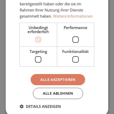
Votre programme : 
bereitgestellt haben oder die sie im
Rahmen Ihrer Nutzung ihrer Dienste
Du 
 au 
gesammelt haben.
Weitere Informationen
Unbedingt
Performance
Ce formulaire vous permet d'obtenir des informations 
erforderlich
Cette demande est gratuite et sans engagement.
Targeting
Funktionalität
Combien de voyageurs êtes-vous ?
Adultes
*
ALLE AKZEPTIEREN
ALLE ABLEHNEN
Enfant(s) moins de 12 ans
*
DETAILS ANZEIGEN