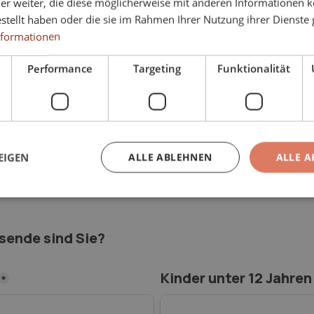
er weiter, die diese möglicherweise mit anderen Informationen k
ermöglicht es unseren Reiseexperten, Ihnen ein auf Ihre Wün
estellt haben oder die sie im Rahmen Ihrer Nutzung ihrer Dienst
ebot zu unterbreiten. Es ist kostenlos und unverbindlich.
nformationen
Performance
Targeting
Funktionalität
s und unverbindlich.
EIGEN
ALLE ABLEHNEN
ALLE A
isende sind Sie?
Kinder unter 12 Jahren
*